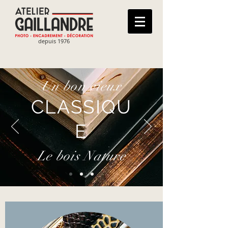
depuis 1976
Un bon vieux
CLASSIQU
E
Le bois Nature